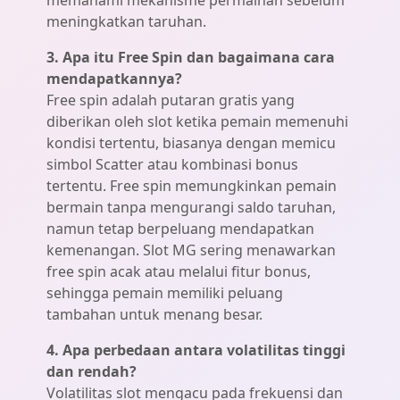
memahami mekanisme permainan sebelum
meningkatkan taruhan.
3. Apa itu Free Spin dan bagaimana cara
mendapatkannya?
Free spin adalah putaran gratis yang
diberikan oleh slot ketika pemain memenuhi
kondisi tertentu, biasanya dengan memicu
simbol Scatter atau kombinasi bonus
tertentu. Free spin memungkinkan pemain
bermain tanpa mengurangi saldo taruhan,
namun tetap berpeluang mendapatkan
kemenangan. Slot MG sering menawarkan
free spin acak atau melalui fitur bonus,
sehingga pemain memiliki peluang
tambahan untuk menang besar.
4. Apa perbedaan antara volatilitas tinggi
dan rendah?
Volatilitas slot mengacu pada frekuensi dan