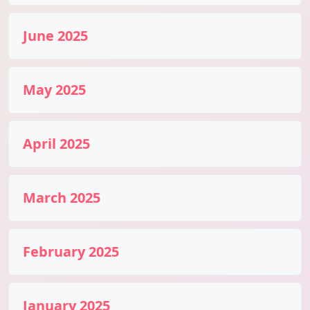
June 2025
May 2025
April 2025
March 2025
February 2025
January 2025