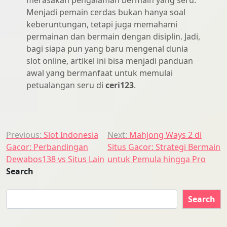
merasakan pengalaman bermain yang seru.
Menjadi pemain cerdas bukan hanya soal
keberuntungan, tetapi juga memahami
permainan dan bermain dengan disiplin. Jadi,
bagi siapa pun yang baru mengenal dunia
slot online, artikel ini bisa menjadi panduan
awal yang bermanfaat untuk memulai
petualangan seru di
ceri123
.
Post
Previous:
Slot Indonesia
Next:
Mahjong Ways 2 di
Gacor: Perbandingan
Situs Gacor: Strategi Bermain
navigation
Dewabos138 vs Situs Lain
untuk Pemula hingga Pro
Search
Search