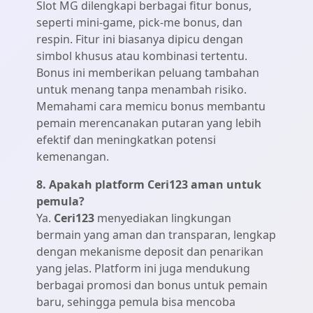
Slot MG dilengkapi berbagai fitur bonus,
seperti mini-game, pick-me bonus, dan
respin. Fitur ini biasanya dipicu dengan
simbol khusus atau kombinasi tertentu.
Bonus ini memberikan peluang tambahan
untuk menang tanpa menambah risiko.
Memahami cara memicu bonus membantu
pemain merencanakan putaran yang lebih
efektif dan meningkatkan potensi
kemenangan.
8. Apakah platform Ceri123 aman untuk
pemula?
Ya.
Ceri123
menyediakan lingkungan
bermain yang aman dan transparan, lengkap
dengan mekanisme deposit dan penarikan
yang jelas. Platform ini juga mendukung
berbagai promosi dan bonus untuk pemain
baru, sehingga pemula bisa mencoba