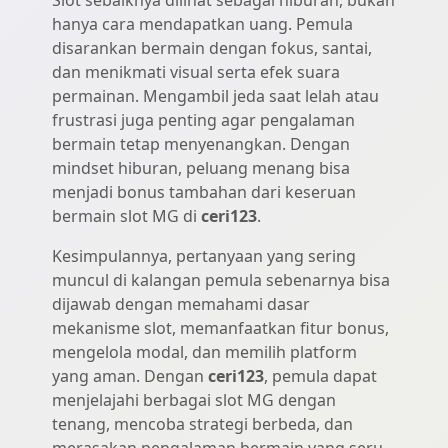
Slot sebaiknya dilihat sebagai hiburan, bukan
hanya cara mendapatkan uang. Pemula
disarankan bermain dengan fokus, santai,
dan menikmati visual serta efek suara
permainan. Mengambil jeda saat lelah atau
frustrasi juga penting agar pengalaman
bermain tetap menyenangkan. Dengan
mindset hiburan, peluang menang bisa
menjadi bonus tambahan dari keseruan
bermain slot MG di
ceri123
.
Kesimpulannya, pertanyaan yang sering
muncul di kalangan pemula sebenarnya bisa
dijawab dengan memahami dasar
mekanisme slot, memanfaatkan fitur bonus,
mengelola modal, dan memilih platform
yang aman. Dengan
ceri123
, pemula dapat
menjelajahi berbagai slot MG dengan
tenang, mencoba strategi berbeda, dan