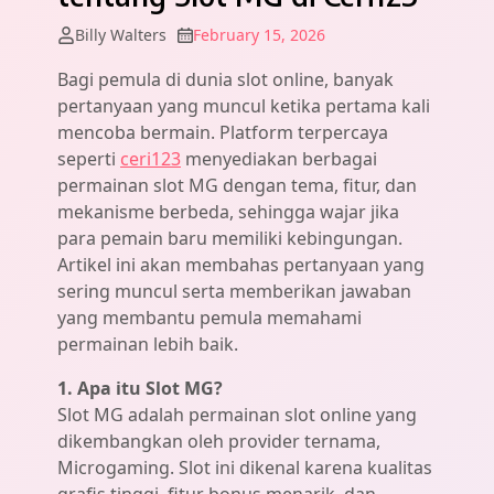
Billy Walters
February 15, 2026
Bagi pemula di dunia slot online, banyak
pertanyaan yang muncul ketika pertama kali
mencoba bermain. Platform terpercaya
seperti
ceri123
menyediakan berbagai
permainan slot MG dengan tema, fitur, dan
mekanisme berbeda, sehingga wajar jika
para pemain baru memiliki kebingungan.
Artikel ini akan membahas pertanyaan yang
sering muncul serta memberikan jawaban
yang membantu pemula memahami
permainan lebih baik.
1. Apa itu Slot MG?
Slot MG adalah permainan slot online yang
dikembangkan oleh provider ternama,
Microgaming. Slot ini dikenal karena kualitas