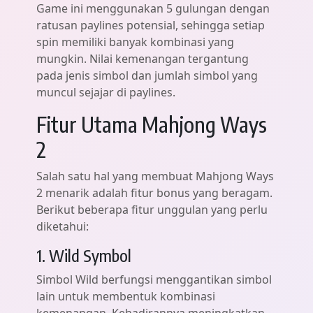
Game ini menggunakan 5 gulungan dengan
ratusan paylines potensial, sehingga setiap
spin memiliki banyak kombinasi yang
mungkin. Nilai kemenangan tergantung
pada jenis simbol dan jumlah simbol yang
muncul sejajar di paylines.
Fitur Utama Mahjong Ways
2
Salah satu hal yang membuat Mahjong Ways
2 menarik adalah fitur bonus yang beragam.
Berikut beberapa fitur unggulan yang perlu
diketahui:
1. Wild Symbol
Simbol Wild berfungsi menggantikan simbol
lain untuk membentuk kombinasi