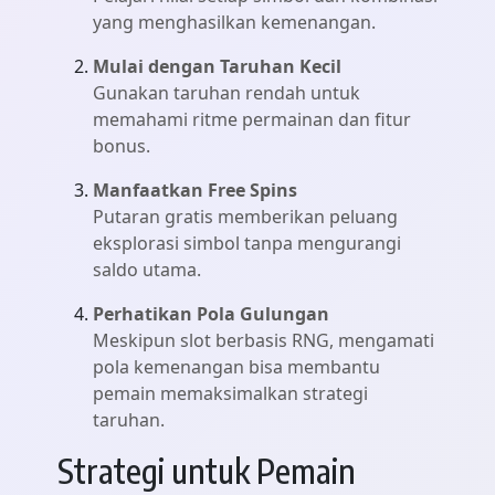
yang menghasilkan kemenangan.
Mulai dengan Taruhan Kecil
Gunakan taruhan rendah untuk
memahami ritme permainan dan fitur
bonus.
Manfaatkan Free Spins
Putaran gratis memberikan peluang
eksplorasi simbol tanpa mengurangi
saldo utama.
Perhatikan Pola Gulungan
Meskipun slot berbasis RNG, mengamati
pola kemenangan bisa membantu
pemain memaksimalkan strategi
taruhan.
Strategi untuk Pemain