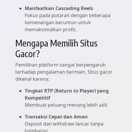
Manfaatkan Cascading Reels
Fokus pada putaran dengan beberapa
kemenangan beruntun untuk
memaksimalkan profit.
Mengapa Memilih Situs
Gacor?
Pemilihan platform sangat berpengaruh
terhadap pengalaman bermain. Situs gacor
dikenal karena:
Tingkat RTP (Return to Player) yang
Kompetitif
Membuat peluang menang lebih adil.
Transaksi Cepat dan Aman
Deposit dan withdraw lancar tanpa
hambatan.