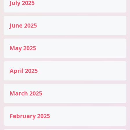
July 2025
June 2025
May 2025
April 2025
March 2025
February 2025