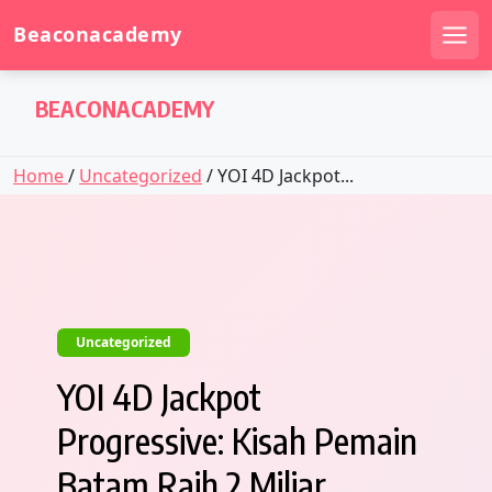
Beaconacademy
Men
Skip
BEACONACADEMY
to
content
Home
/
Uncategorized
/ YOI 4D Jackpot...
Uncategorized
YOI 4D Jackpot
Progressive: Kisah Pemain
Batam Raih 2 Miliar