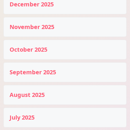
December 2025
November 2025
October 2025
September 2025
August 2025
July 2025