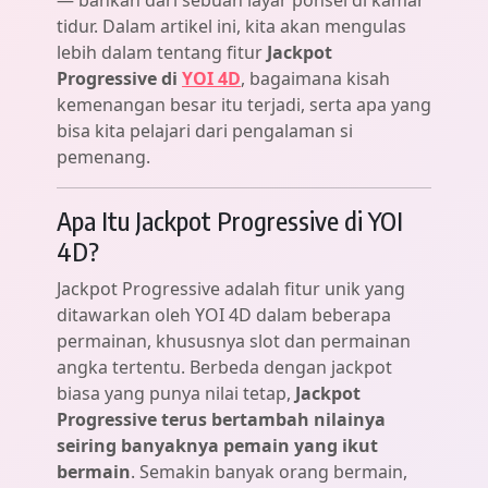
— bahkan dari sebuah layar ponsel di kamar
tidur. Dalam artikel ini, kita akan mengulas
lebih dalam tentang fitur
Jackpot
Progressive di
YOI 4D
, bagaimana kisah
kemenangan besar itu terjadi, serta apa yang
bisa kita pelajari dari pengalaman si
pemenang.
Apa Itu Jackpot Progressive di YOI
4D?
Jackpot Progressive adalah fitur unik yang
ditawarkan oleh YOI 4D dalam beberapa
permainan, khususnya slot dan permainan
angka tertentu. Berbeda dengan jackpot
biasa yang punya nilai tetap,
Jackpot
Progressive terus bertambah nilainya
seiring banyaknya pemain yang ikut
bermain
. Semakin banyak orang bermain,