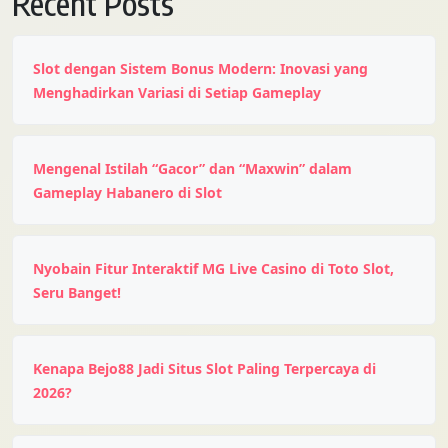
Recent Posts
Slot dengan Sistem Bonus Modern: Inovasi yang
Menghadirkan Variasi di Setiap Gameplay
Mengenal Istilah “Gacor” dan “Maxwin” dalam
Gameplay Habanero di Slot
Nyobain Fitur Interaktif MG Live Casino di Toto Slot,
Seru Banget!
Kenapa Bejo88 Jadi Situs Slot Paling Terpercaya di
2026?