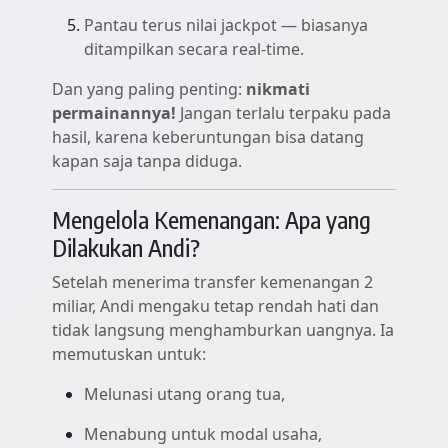
Pantau terus nilai jackpot — biasanya
ditampilkan secara real-time.
Dan yang paling penting:
nikmati
permainannya!
Jangan terlalu terpaku pada
hasil, karena keberuntungan bisa datang
kapan saja tanpa diduga.
Mengelola Kemenangan: Apa yang
Dilakukan Andi?
Setelah menerima transfer kemenangan 2
miliar, Andi mengaku tetap rendah hati dan
tidak langsung menghamburkan uangnya. Ia
memutuskan untuk:
Melunasi utang orang tua,
Menabung untuk modal usaha,