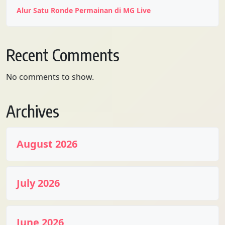
Alur Satu Ronde Permainan di MG Live
Recent Comments
No comments to show.
Archives
August 2026
July 2026
June 2026