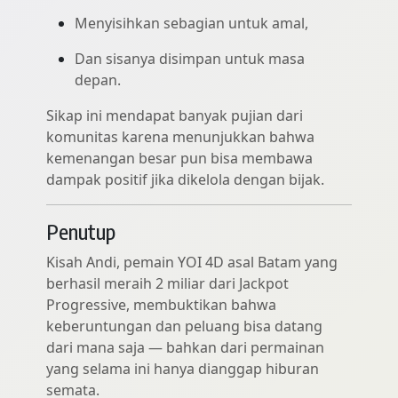
Menyisihkan sebagian untuk amal,
Dan sisanya disimpan untuk masa
depan.
Sikap ini mendapat banyak pujian dari
komunitas karena menunjukkan bahwa
kemenangan besar pun bisa membawa
dampak positif jika dikelola dengan bijak.
Penutup
Kisah Andi, pemain YOI 4D asal Batam yang
berhasil meraih 2 miliar dari Jackpot
Progressive, membuktikan bahwa
keberuntungan dan peluang bisa datang
dari mana saja — bahkan dari permainan
yang selama ini hanya dianggap hiburan
semata.