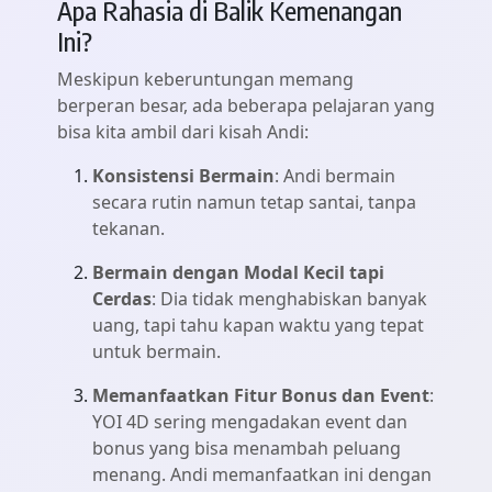
Apa Rahasia di Balik Kemenangan
Ini?
Meskipun keberuntungan memang
berperan besar, ada beberapa pelajaran yang
bisa kita ambil dari kisah Andi:
Konsistensi Bermain
: Andi bermain
secara rutin namun tetap santai, tanpa
tekanan.
Bermain dengan Modal Kecil tapi
Cerdas
: Dia tidak menghabiskan banyak
uang, tapi tahu kapan waktu yang tepat
untuk bermain.
Memanfaatkan Fitur Bonus dan Event
:
YOI 4D sering mengadakan event dan
bonus yang bisa menambah peluang
menang. Andi memanfaatkan ini dengan