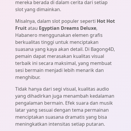
mereka berada di dalam cerita dari setiap
slot yang dimainkan.
Misalnya, dalam slot populer seperti
Hot Hot
Fruit
atau
Egyptian Dreams Deluxe
,
Habanero menggunakan elemen grafis
berkualitas tinggi untuk menciptakan
suasana yang kaya akan detail. Di Bagong4D,
pemain dapat merasakan kualitas visual
terbaik ini secara maksimal, yang membuat
sesi bermain menjadi lebih menarik dan
menghibur.
Tidak hanya dari segi visual, kualitas audio
yang dihadirkan juga menambah kedalaman
pengalaman bermain. Efek suara dan musik
latar yang sesuai dengan tema permainan
menciptakan suasana dramatis yang bisa
meningkatkan intensitas setiap putaran.