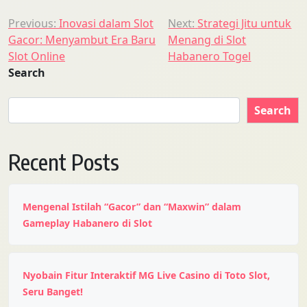
Post
Previous:
Inovasi dalam Slot
Next:
Strategi Jitu untuk
Gacor: Menyambut Era Baru
Menang di Slot
navigation
Slot Online
Habanero Togel
Search
Search
Recent Posts
Mengenal Istilah “Gacor” dan “Maxwin” dalam
Gameplay Habanero di Slot
Nyobain Fitur Interaktif MG Live Casino di Toto Slot,
Seru Banget!