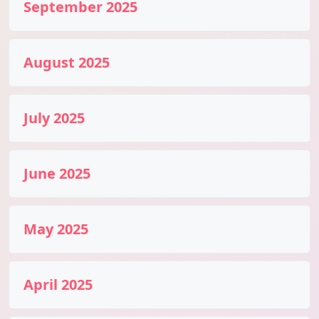
September 2025
August 2025
July 2025
June 2025
May 2025
April 2025