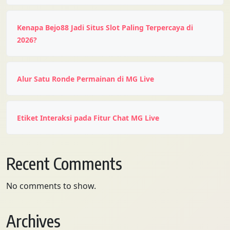
Kenapa Bejo88 Jadi Situs Slot Paling Terpercaya di
2026?
Alur Satu Ronde Permainan di MG Live
Etiket Interaksi pada Fitur Chat MG Live
Recent Comments
No comments to show.
Archives