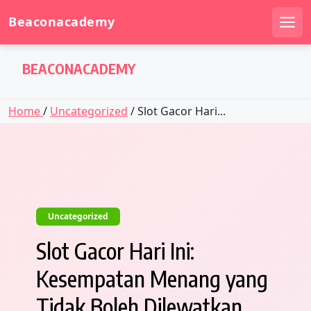
Beaconacademy
Men
Skip
BEACONACADEMY
to
content
Home
/
Uncategorized
/ Slot Gacor Hari...
Uncategorized
Slot Gacor Hari Ini:
Kesempatan Menang yang
Tidak Boleh Dilewatkan