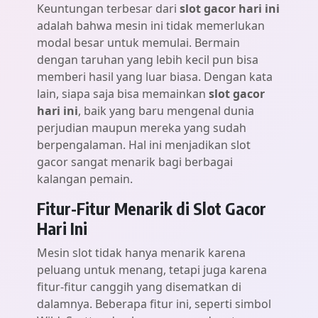
Keuntungan terbesar dari
slot gacor hari ini
adalah bahwa mesin ini tidak memerlukan
modal besar untuk memulai. Bermain
dengan taruhan yang lebih kecil pun bisa
memberi hasil yang luar biasa. Dengan kata
lain, siapa saja bisa memainkan
slot gacor
hari ini
, baik yang baru mengenal dunia
perjudian maupun mereka yang sudah
berpengalaman. Hal ini menjadikan slot
gacor sangat menarik bagi berbagai
kalangan pemain.
Fitur-Fitur Menarik di Slot Gacor
Hari Ini
Mesin slot tidak hanya menarik karena
peluang untuk menang, tetapi juga karena
fitur-fitur canggih yang disematkan di
dalamnya. Beberapa fitur ini, seperti simbol