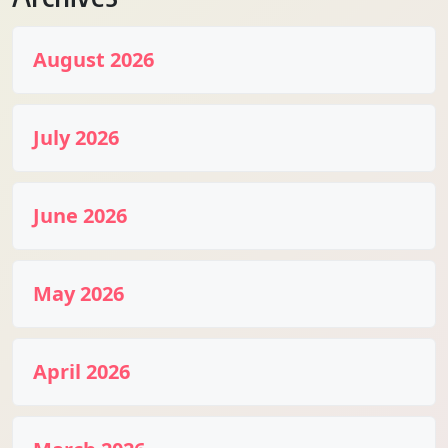
August 2026
July 2026
June 2026
May 2026
April 2026