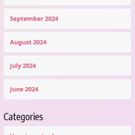
September 2024
August 2024
July 2024
June 2024
Categories