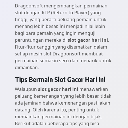
Dragoonsoft mengembangkan permainan
slot dengan RTP (Return to Player) yang
tinggi, yang berarti peluang pemain untuk
menang lebih besar. Ini menjadi nilai lebih
bagi para pemain yang ingin menguji
peruntungan mereka di
slot gacor hari ini
.
Fitur-fitur canggih yang disematkan dalam
setiap mesin slot Dragoonsoft membuat
permainan semakin seru dan menarik untuk
dimainkan.
Tips Bermain Slot Gacor Hari Ini
Walaupun
slot gacor hari ini
menawarkan
peluang kemenangan yang lebih besar, tidak
ada jaminan bahwa kemenangan pasti akan
datang. Oleh karena itu, penting untuk
memainkan permainan ini dengan bijak.
Berikut adalah beberapa tips yang bisa