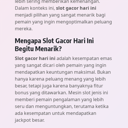
lebih sering memberikan kemenangan.
Dalam konteks ini,
slot gacor hari ini
menjadi pilihan yang sangat menarik bagi
pemain yang ingin mengoptimalkan peluang
mereka.
Mengapa Slot Gacor Hari Ini
Begitu Menarik?
Slot gacor hari ini
adalah kesempatan emas
yang sangat dicari oleh pemain yang ingin
mendapatkan keuntungan maksimal. Bukan
hanya karena peluang menang yang lebih
besar, tetapi juga karena banyaknya fitur
bonus yang ditawarkan. Mesin slot jenis ini
memberi pemain pengalaman yang lebih
seru dan menguntungkan, terutama ketika
ada kesempatan untuk mendapatkan
jackpot besar.