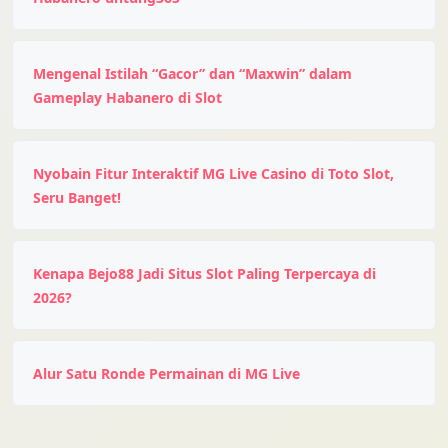
Mengenal Istilah “Gacor” dan “Maxwin” dalam
Gameplay Habanero di Slot
Nyobain Fitur Interaktif MG Live Casino di Toto Slot,
Seru Banget!
Kenapa Bejo88 Jadi Situs Slot Paling Terpercaya di
2026?
Alur Satu Ronde Permainan di MG Live