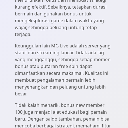
menurunkan fokus dan membuat strategi
kurang efektif. Sebaiknya, tetapkan durasi
bermain dan gunakan bonus untuk
mengeksplorasi game dalam waktu yang
wajar, sehingga peluang untung tetap
terjaga.
Keunggulan lain MG Live adalah server yang
stabil dan streaming lancar. Tidak ada lag
yang mengganggu, sehingga setiap momen
bonus atau putaran free spin dapat
dimanfaatkan secara maksimal. Kualitas ini
membuat pengalaman bermain lebih
menyenangkan dan peluang untung lebih
besar.
Tidak kalah menarik, bonus new member
100 juga menjadi alat edukasi bagi pemain
baru. Dengan saldo tambahan, pemain bisa
mencoba berbagai strategi, memahami fitur