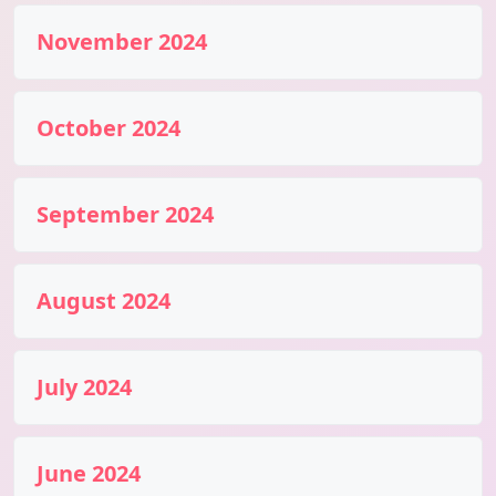
November 2024
October 2024
September 2024
August 2024
July 2024
June 2024