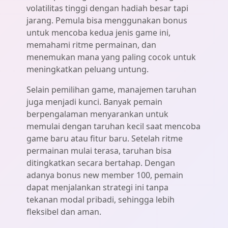
volatilitas tinggi dengan hadiah besar tapi
jarang. Pemula bisa menggunakan bonus
untuk mencoba kedua jenis game ini,
memahami ritme permainan, dan
menemukan mana yang paling cocok untuk
meningkatkan peluang untung.
Selain pemilihan game, manajemen taruhan
juga menjadi kunci. Banyak pemain
berpengalaman menyarankan untuk
memulai dengan taruhan kecil saat mencoba
game baru atau fitur baru. Setelah ritme
permainan mulai terasa, taruhan bisa
ditingkatkan secara bertahap. Dengan
adanya bonus new member 100, pemain
dapat menjalankan strategi ini tanpa
tekanan modal pribadi, sehingga lebih
fleksibel dan aman.