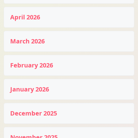
April 2026
March 2026
February 2026
January 2026
December 2025
November 2025