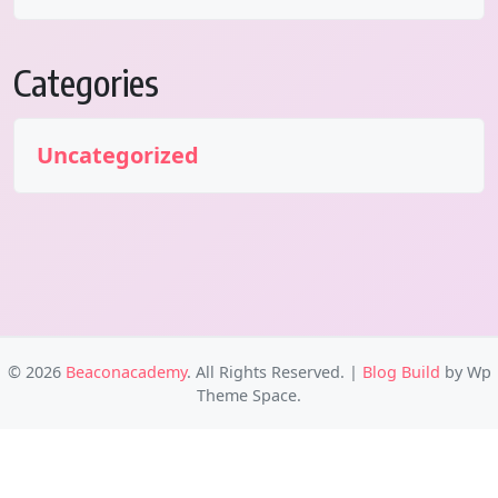
Categories
Uncategorized
© 2026
Beaconacademy
. All Rights Reserved.
|
Blog Build
by Wp
Theme Space.