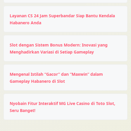
Layanan CS 24 Jam Superbandar Siap Bantu Kendala
Habanero Anda
Slot dengan Sistem Bonus Modern: Inovasi yang
Menghadirkan Variasi di Setiap Gameplay
Mengenal Istilah “Gacor” dan “Maxwin” dalam
Gameplay Habanero di Slot
Nyobain Fitur Interaktif MG Live Casino di Toto Slot,
Seru Banget!