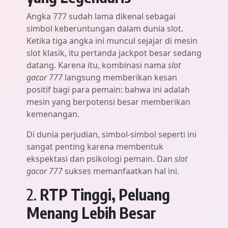
Angka 777 sudah lama dikenal sebagai
simbol keberuntungan dalam dunia slot.
Ketika tiga angka ini muncul sejajar di mesin
slot klasik, itu pertanda jackpot besar sedang
datang. Karena itu, kombinasi nama
slot
gacor 777
langsung memberikan kesan
positif bagi para pemain: bahwa ini adalah
mesin yang berpotensi besar memberikan
kemenangan.
Di dunia perjudian, simbol-simbol seperti ini
sangat penting karena membentuk
ekspektasi dan psikologi pemain. Dan
slot
gacor 777
sukses memanfaatkan hal ini.
2.
RTP Tinggi, Peluang
Menang Lebih Besar