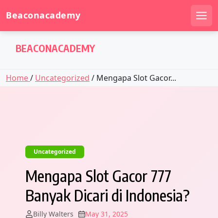
Beaconacademy
Men
Skip
BEACONACADEMY
to
content
Home
/
Uncategorized
/ Mengapa Slot Gacor...
Uncategorized
Mengapa Slot Gacor 777
Banyak Dicari di Indonesia?
Billy Walters
May 31, 2025