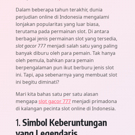
Dalam beberapa tahun terakhir, dunia
perjudian online di Indonesia mengalami
lonjakan popularitas yang luar biasa,
terutama pada permainan slot. Di antara
berbagai jenis permainan slot yang tersedia,
slot gacor 777
menjadi salah satu yang paling
banyak diburu oleh para pemain. Tak hanya
oleh pemula, bahkan para pemain
berpengalaman pun ikut berburu jenis slot
ini. Tapi, apa sebenarnya yang membuat slot
ini begitu diminati?
Mari kita bahas satu per satu alasan
mengapa
slot gacor 777
menjadi primadona
di kalangan pecinta slot online di Indonesia.
1.
Simbol Keberuntungan
yang Legendaris