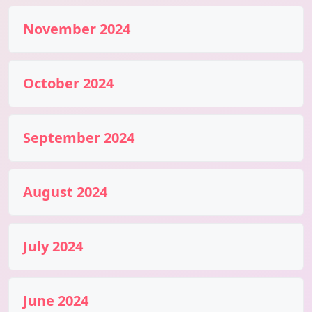
November 2024
October 2024
September 2024
August 2024
July 2024
June 2024