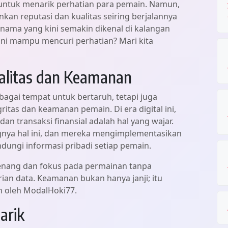
 untuk menarik perhatian para pemain. Namun,
an reputasi dan kualitas seiring berjalannya
 nama yang kini semakin dikenal di kalangan
ini mampu mencuri perhatian? Mari kita
alitas dan Keamanan
agai tempat untuk bertaruh, tetapi juga
itas dan keamanan pemain. Di era digital ini,
n transaksi finansial adalah hal yang wajar.
nya hal ini, dan mereka mengimplementasikan
ndungi informasi pribadi setiap pemain.
enang dan fokus pada permainan tanpa
an data. Keamanan bukan hanya janji; itu
 oleh ModalHoki77.
arik