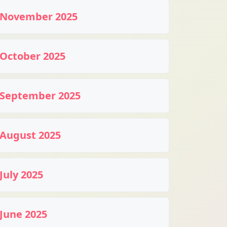
November 2025
October 2025
September 2025
August 2025
July 2025
June 2025