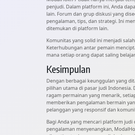
penjudi. Dalam platform ini, Anda da
lain. Forum dan grup diskusi yang d
pengalaman, tips, dan strategi. Ini m
ditemukan di platform lain.
Komunitas yang solid ini menjadi sala
Keterhubungan antar pemain mencipta
mana setiap orang dapat saling belaj
Kesimpulan
Dengan berbagai keunggulan yang di
pilihan utama di pasar judi Indonesi
ragam permainan yang menarik, setiap
memberikan pengalaman bermain yang
pelanggan yang responsif dan komuni
Bagi Anda yang mencari platform judi
pengalaman menyenangkan, ModalHok