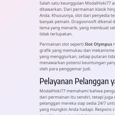
Salah satu keunggulan ModalHoki77 a
ditawarkan. Dari permainan klasik hing
Anda. Khususnya, slot dari penyedia t
banyak pemain. Dragoonsoft dikenal d
tema yang menarik, yang membuat set
tidak terlupakan.
Permainan slot seperti
Slot Olympus
m
grafik yang memukau dan mekanisme 
yang menggiurkan, setiap putaran tida
menawarkan potensi keuntungan yang be
oleh para penggemar judi.
Pelayanan Pelanggan y
ModalHoki77 memahami bahwa pengala
dari permainan itu sendiri, tetapi jug
pelanggan mereka siap sedia 24/7 u
yang mungkin Anda hadapi. Respons ce