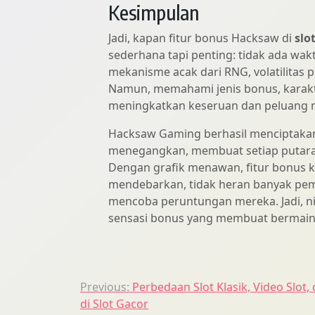
Kesimpulan
Jadi, kapan fitur bonus Hacksaw di
slo
sederhana tapi penting: tidak ada wak
mekanisme acak dari RNG, volatilitas p
Namun, memahami jenis bonus, karakte
meningkatkan keseruan dan peluang m
Hacksaw Gaming berhasil menciptaka
menegangkan, membuat setiap putar
Dengan grafik menawan, fitur bonus 
mendebarkan, tidak heran banyak pem
mencoba peruntungan mereka. Jadi, ni
sensasi bonus yang membuat bermain
Post
Previous:
Perbedaan Slot Klasik, Video Slot
di Slot Gacor