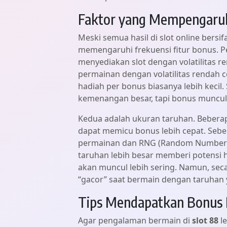
Faktor yang Mempengaruh
Meski semua hasil di slot online bersi
memengaruhi frekuensi fitur bonus. Pe
menyediakan slot dengan volatilitas r
permainan dengan volatilitas rendah 
hadiah per bonus biasanya lebih kecil. 
kemenangan besar, tapi bonus muncul 
Kedua adalah ukuran taruhan. Beber
dapat memicu bonus lebih cepat. Sebe
permainan dan RNG (Random Number 
taruhan lebih besar memberi potensi h
akan muncul lebih sering. Namun, sec
“gacor” saat bermain dengan taruhan 
Tips Mendapatkan Bonus 
Agar pengalaman bermain di
slot 88
le