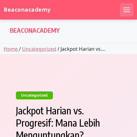
Beaconacademy
Men
Skip
BEACONACADEMY
to
content
Home
/
Uncategorized
/ Jackpot Harian vs....
Uncategorized
Jackpot Harian vs.
Progresif: Mana Lebih
Menguntungkan?