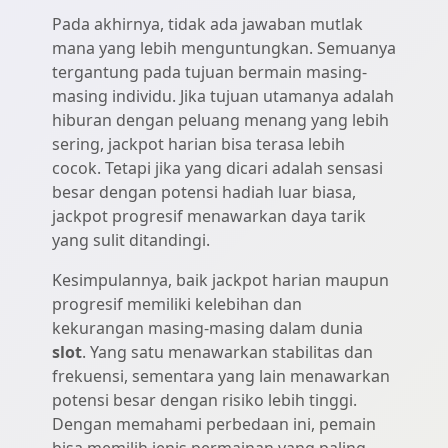
Pada akhirnya, tidak ada jawaban mutlak
mana yang lebih menguntungkan. Semuanya
tergantung pada tujuan bermain masing-
masing individu. Jika tujuan utamanya adalah
hiburan dengan peluang menang yang lebih
sering, jackpot harian bisa terasa lebih
cocok. Tetapi jika yang dicari adalah sensasi
besar dengan potensi hadiah luar biasa,
jackpot progresif menawarkan daya tarik
yang sulit ditandingi.
Kesimpulannya, baik jackpot harian maupun
progresif memiliki kelebihan dan
kekurangan masing-masing dalam dunia
slot
. Yang satu menawarkan stabilitas dan
frekuensi, sementara yang lain menawarkan
potensi besar dengan risiko lebih tinggi.
Dengan memahami perbedaan ini, pemain