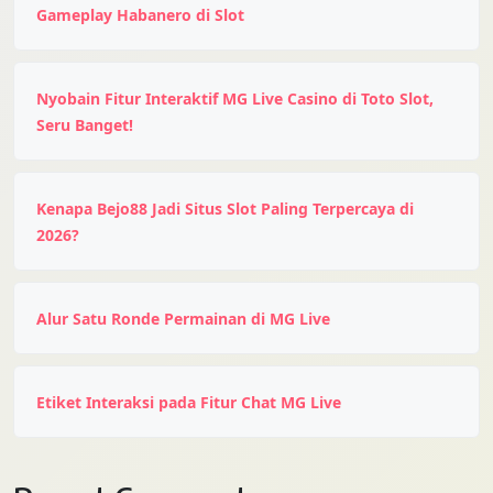
Gameplay Habanero di Slot
Nyobain Fitur Interaktif MG Live Casino di Toto Slot,
Seru Banget!
Kenapa Bejo88 Jadi Situs Slot Paling Terpercaya di
2026?
Alur Satu Ronde Permainan di MG Live
Etiket Interaksi pada Fitur Chat MG Live