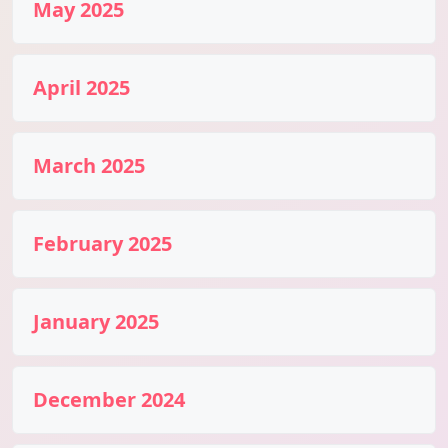
May 2025
April 2025
March 2025
February 2025
January 2025
December 2024