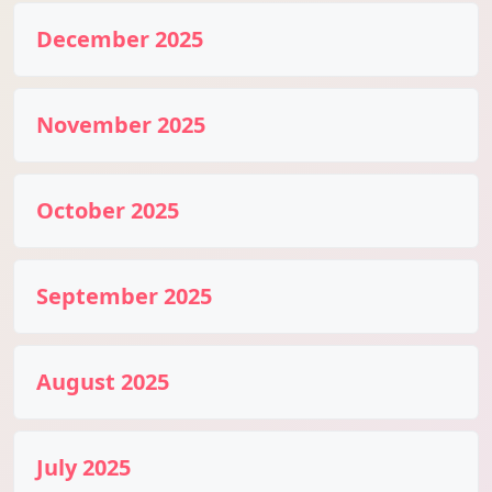
December 2025
November 2025
October 2025
September 2025
August 2025
July 2025