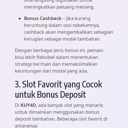
bisa langsung digunakan untuk
meningkatkan peluang menang.
Bonus Cashback
– Jika kurang
beruntung dalam sesi sebelumnya,
cashback akan mengembalikan sebagian
kerugian sebagai modal tambahan.
Dengan berbagai jenis bonus ini, pemain
bisa lebih fleksibel dalam menentukan
strategi bermain dan memaksimalkan
keuntungan dari modal yang ada.
3. Slot Favorit yang Cocok
untuk Bonus Deposit
Di
KUY4D
, ada banyak slot yang menarik
untuk dimainkan menggunakan bonus
deposit tambahan. Beberapa slot favorit di
antaranya: