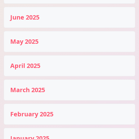
June 2025
May 2025
April 2025
March 2025
February 2025
January 2025