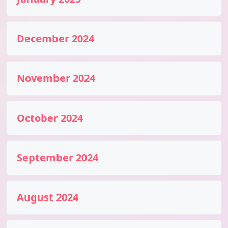
December 2024
November 2024
October 2024
September 2024
August 2024