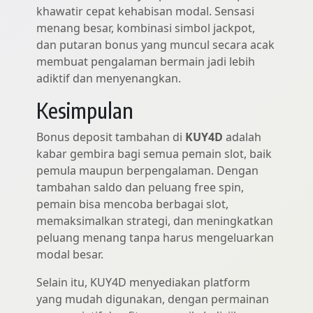
khawatir cepat kehabisan modal. Sensasi
menang besar, kombinasi simbol jackpot,
dan putaran bonus yang muncul secara acak
membuat pengalaman bermain jadi lebih
adiktif dan menyenangkan.
Kesimpulan
Bonus deposit tambahan di
KUY4D
adalah
kabar gembira bagi semua pemain slot, baik
pemula maupun berpengalaman. Dengan
tambahan saldo dan peluang free spin,
pemain bisa mencoba berbagai slot,
memaksimalkan strategi, dan meningkatkan
peluang menang tanpa harus mengeluarkan
modal besar.
Selain itu, KUY4D menyediakan platform
yang mudah digunakan, dengan permainan