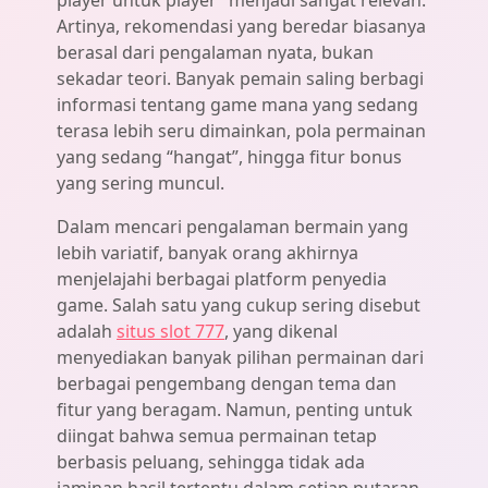
player untuk player” menjadi sangat relevan.
Artinya, rekomendasi yang beredar biasanya
berasal dari pengalaman nyata, bukan
sekadar teori. Banyak pemain saling berbagi
informasi tentang game mana yang sedang
terasa lebih seru dimainkan, pola permainan
yang sedang “hangat”, hingga fitur bonus
yang sering muncul.
Dalam mencari pengalaman bermain yang
lebih variatif, banyak orang akhirnya
menjelajahi berbagai platform penyedia
game. Salah satu yang cukup sering disebut
adalah
situs slot 777
, yang dikenal
menyediakan banyak pilihan permainan dari
berbagai pengembang dengan tema dan
fitur yang beragam. Namun, penting untuk
diingat bahwa semua permainan tetap
berbasis peluang, sehingga tidak ada