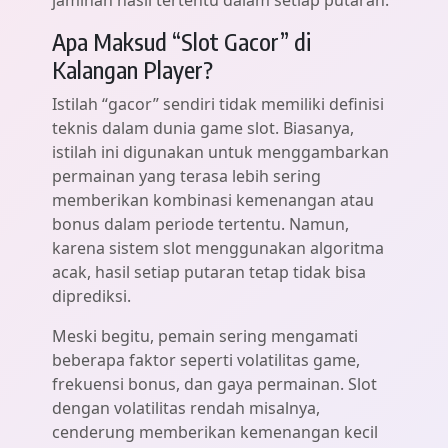
jaminan hasil tertentu dalam setiap putaran.
Apa Maksud “Slot Gacor” di
Kalangan Player?
Istilah “gacor” sendiri tidak memiliki definisi
teknis dalam dunia game slot. Biasanya,
istilah ini digunakan untuk menggambarkan
permainan yang terasa lebih sering
memberikan kombinasi kemenangan atau
bonus dalam periode tertentu. Namun,
karena sistem slot menggunakan algoritma
acak, hasil setiap putaran tetap tidak bisa
diprediksi.
Meski begitu, pemain sering mengamati
beberapa faktor seperti volatilitas game,
frekuensi bonus, dan gaya permainan. Slot
dengan volatilitas rendah misalnya,
cenderung memberikan kemenangan kecil