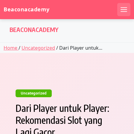
Beaconacademy
Men
Skip
BEACONACADEMY
to
content
Home
/
Uncategorized
/ Dari Player untuk...
Uncategorized
Dari Player untuk Player:
Rekomendasi Slot yang
Lagi Gacor