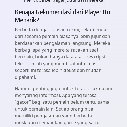
mencoba berbagai judul dari mereka.
Kenapa Rekomendasi dari Player Itu
Menarik?
Berbeda dengan ulasan resmi, rekomendasi
dari sesama pemain biasanya lebih jujur dan
berdasarkan pengalaman langsung. Mereka
berbagi apa yang mereka rasakan saat
bermain, bukan hanya data atau deskripsi
teknis. Inilah yang membuat informasi
seperti ini terasa lebih dekat dan mudah
dipahami.
Namun, penting juga untuk tetap bijak dalam
menyaring informasi. Apa yang terasa
“gacor” bagi satu pemain belum tentu sama
untuk pemain lain. Setiap orang bisa
memiliki pengalaman yang berbeda
meskipun memainkan game yang sama.