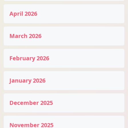
April 2026
March 2026
February 2026
January 2026
December 2025
November 2025