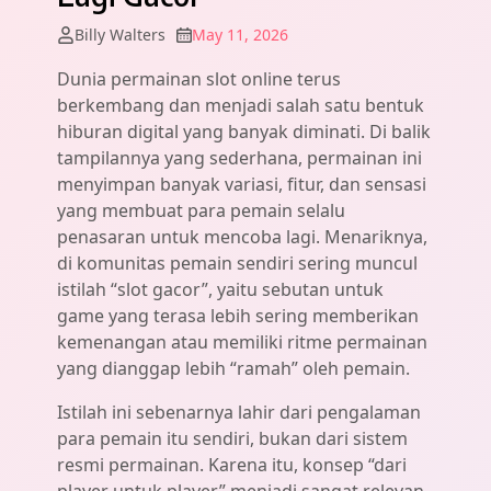
Billy Walters
May 11, 2026
Dunia permainan slot online terus
berkembang dan menjadi salah satu bentuk
hiburan digital yang banyak diminati. Di balik
tampilannya yang sederhana, permainan ini
menyimpan banyak variasi, fitur, dan sensasi
yang membuat para pemain selalu
penasaran untuk mencoba lagi. Menariknya,
di komunitas pemain sendiri sering muncul
istilah “slot gacor”, yaitu sebutan untuk
game yang terasa lebih sering memberikan
kemenangan atau memiliki ritme permainan
yang dianggap lebih “ramah” oleh pemain.
Istilah ini sebenarnya lahir dari pengalaman
para pemain itu sendiri, bukan dari sistem
resmi permainan. Karena itu, konsep “dari