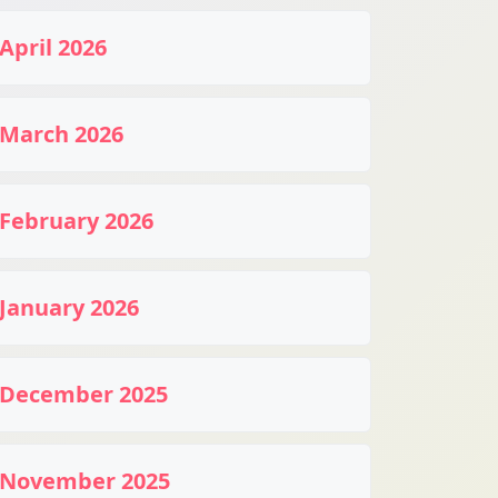
April 2026
March 2026
February 2026
January 2026
December 2025
November 2025