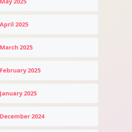
May 2025
April 2025
March 2025
February 2025
January 2025
December 2024