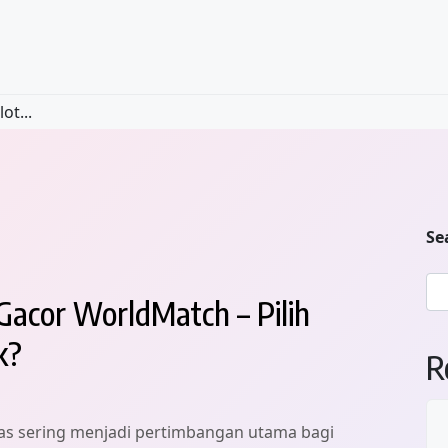
ot...
Se
t Gacor WorldMatch – Pilih
k?
R
ilitas sering menjadi pertimbangan utama bagi