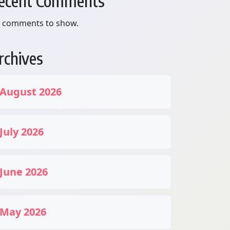
ecent Comments
 comments to show.
rchives
August 2026
July 2026
June 2026
May 2026