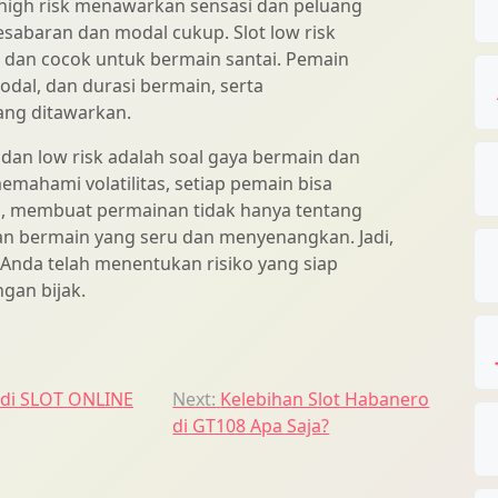
t high risk menawarkan sensasi dan peluang
abaran dan modal cukup. Slot low risk
dan cocok untuk bermain santai. Pemain
odal, dan durasi bermain, serta
ang ditawarkan.
k dan low risk adalah soal gaya bermain dan
mahami volatilitas, setiap pemain bisa
, membuat permainan tidak hanya tentang
an bermain yang seru dan menyenangkan. Jadi,
Anda telah menentukan risiko yang siap
gan bijak.
 di SLOT ONLINE
Next:
Kelebihan Slot Habanero
di GT108 Apa Saja?