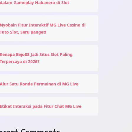
dalam Gameplay Habanero di Slot
Nyobain Fitur Interaktif MG Live Casino di
Toto Slot, Seru Banget!
Kenapa Bejo88 Jadi Situs Slot Paling
Terpercaya di 2026?
Alur Satu Ronde Permainan di MG Live
Etiket Interaksi pada Fitur Chat MG Live